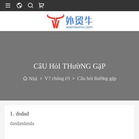
CâU HỏI THườNG GặP
V? chúng t?i
Câu hỏi thường gặp
Nhà
1. dsdad
dasdasdasda