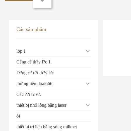
Các sản phẩm
lớp 1
C?ng c? th?y l?c 1.
D?ng c? c?t th?y l?c
thử nghiệm loại666
Các ??i t? v?.
thiết bị nhổ lông bằng laser
ôi
thiết bị trị liệu bằng sóng milimet