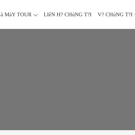
à MáY TOUR
LIêN H? CHúNG T?I
V? CHúNG T?I