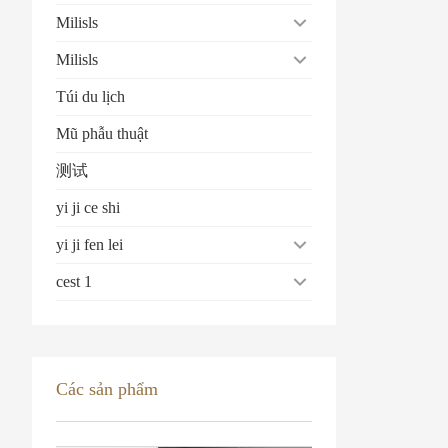
Milisls
Milisls
Túi du lịch
Mũ phẫu thuật
测试
yi ji ce shi
yi ji fen lei
cest 1
Các sản phẩm