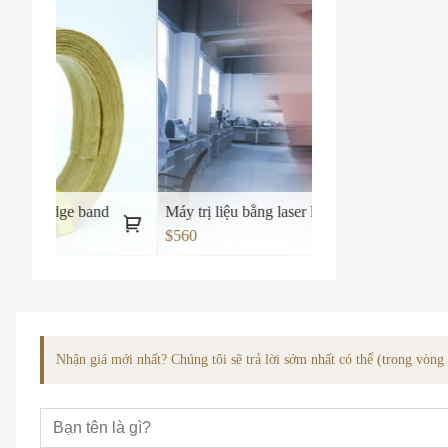
and
Máy trị liệu bằng laser lạnh y tế số 2
$560
Nhận giá mới nhất? Chúng tôi sẽ trả lời sớm nhất có thể (trong vòn