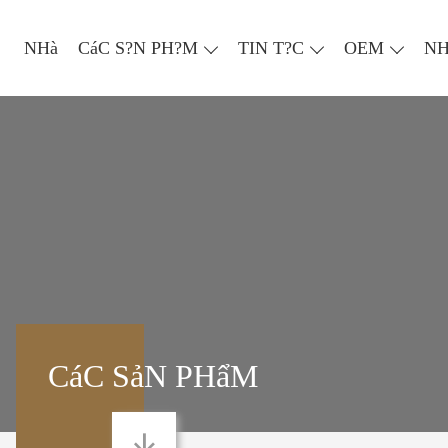
NHà
CáC S?N PH?M
TIN T?C
OEM
NH
CáC SảN PHẩM