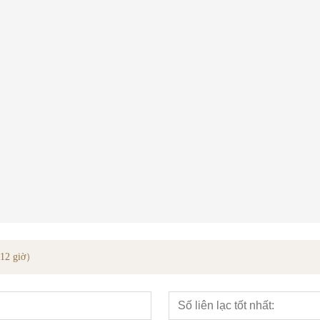
Dây chuyền Veneer phủ gỗ sồi trắng kỹ thuật
5m le wudong
Bao giày
g 12 giờ）