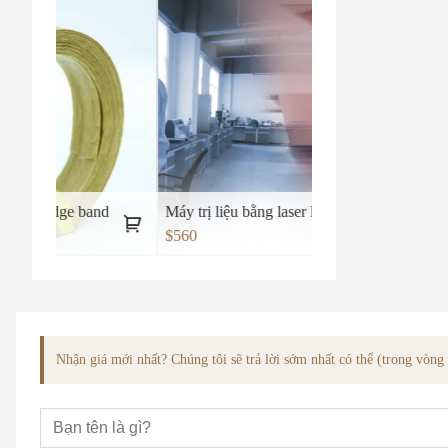
and
Máy trị liệu bằng laser lạnh y tế số 2
$560
Nhận giá mới nhất? Chúng tôi sẽ trả lời sớm nhất có thể (trong vòn