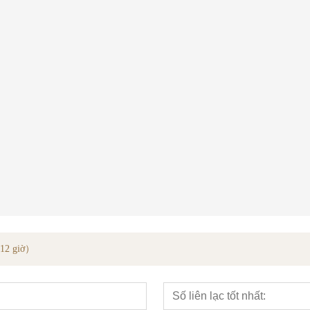
Dây chuyền Veneer phủ gỗ sồi trắng kỹ thuật
5m le wudong
Bao giày
g 12 giờ）