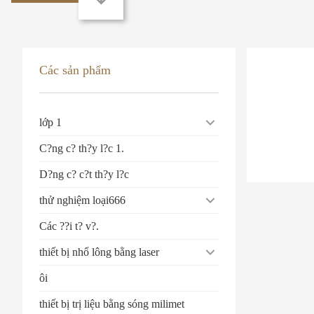
Các sản phẩm
lớp 1
C?ng c? th?y l?c 1.
D?ng c? c?t th?y l?c
thử nghiệm loại666
Các ??i t? v?.
thiết bị nhổ lông bằng laser
ôi
thiết bị trị liệu bằng sóng milimet