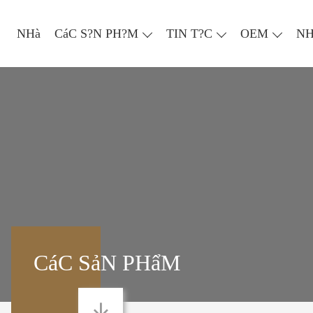
NHà
CáC S?N PH?M
TIN T?C
OEM
NH
CáC SảN PHẩM