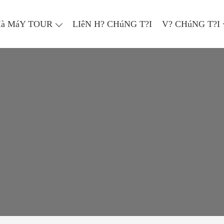
à MáY TOUR
LIêN H? CHúNG T?I
V? CHúNG T?I