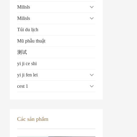
Milisls
Milisls
Túi du lịch
Mũ phẫu thuật
测试
yi ji ce shi
yi ji fen lei
cest 1
Các sản phẩm